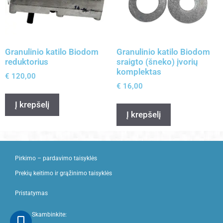
Granulinio katilo Biodom
Granulinio katilo Biodom
reduktorius
sraigto (šneko) įvorių
komplektas
€
120,00
€
16,00
Į krepšelį
Į krepšelį
Pirkimo – pardavimo taisyklės
Prekių keitimo ir grąžinimo taisyklės
Pristatymas
Skambinkite: