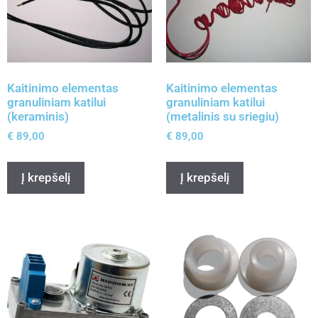
Kaitinimo elementas
Kaitinimo elementas
granuliniam katilui
granuliniam katilui
(keraminis)
(metalinis su sriegiu)
€
89,00
€
89,00
Į krepšelį
Į krepšelį