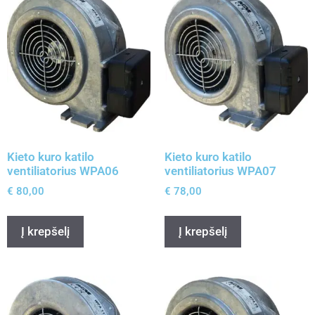
Kieto kuro katilo
Kieto kuro katilo
ventiliatorius WPA06
ventiliatorius WPA07
€
80,00
€
78,00
Į krepšelį
Į krepšelį