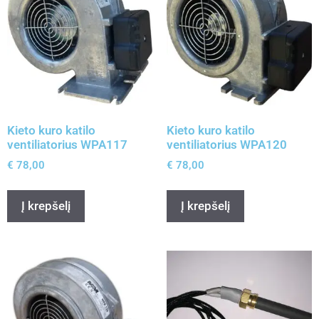
Kieto kuro katilo
Kieto kuro katilo
ventiliatorius WPA117
ventiliatorius WPA120
€
78,00
€
78,00
Į krepšelį
Į krepšelį