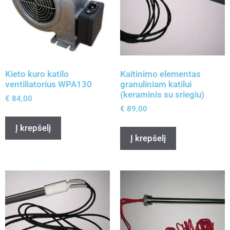
Kieto kuro katilo
Kaitinimo elementas
ventiliatorius WPA130
granuliniam katilui
(keraminis su sriegiu)
€
84,00
€
89,00
Į krepšelį
Į krepšelį