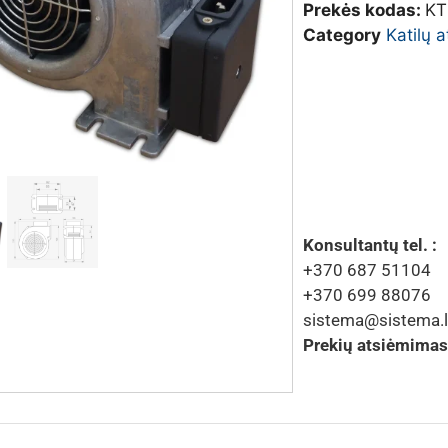
Prekės kodas:
KT
Category
Katilų 
Konsultantų tel. :
+370 687 51104
+370 699 88076
sistema@sistema.l
Prekių atsiėmimas