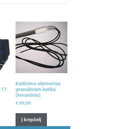
Kaitinimo elementas
117
granuliniam katilui
(keraminis)
€
89,00
Į krepšelį