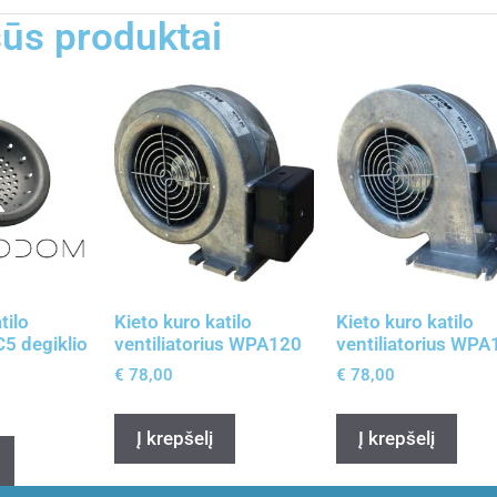
ūs produktai
tilo
Kieto kuro katilo
Kieto kuro katilo
5 degiklio
ventiliatorius WPA120
ventiliatorius WPA
€
78,00
€
78,00
Į krepšelį
Į krepšelį