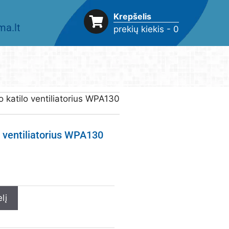
Krepšelis
a.lt
prekių kiekis - 0
o katilo ventiliatorius WPA130
o ventiliatorius WPA130
lį