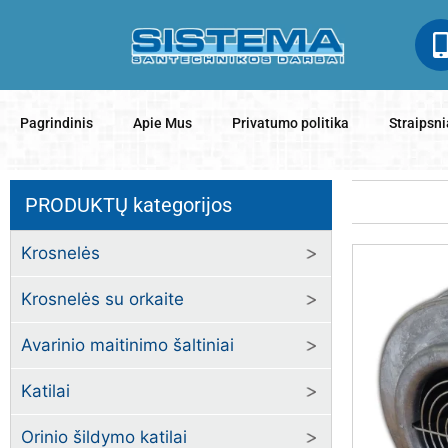
Pagrindinis
Apie Mus
Privatumo politika
Straipsni
PRODUKTŲ kategorijos
Krosnelės
Krosnelės su orkaite
Avarinio maitinimo šaltiniai
Katilai
Orinio šildymo katilai