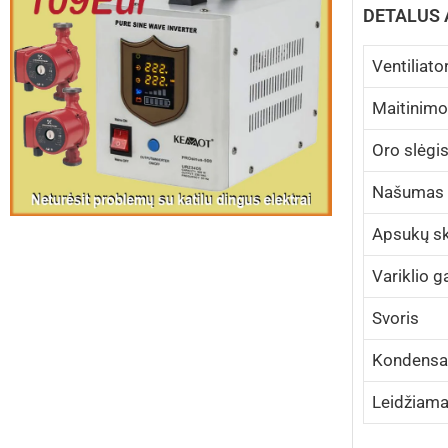
DETALUS
Ventiliato
Maitinimo
Oro slėgi
Našumas 
Apsukų sk
Variklio ga
Svoris
Kondensat
Leidžiama