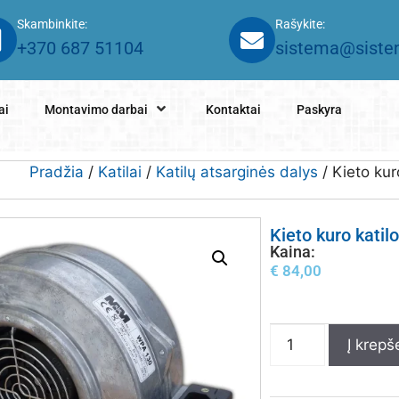
Skambinkite:
Rašykite:
+370 687 51104
sistema@sistem
ai
Montavimo darbai
Kontaktai
Paskyra
Pradžia
/
Katilai
/
Katilų atsarginės dalys
/ Kieto kur
Kieto kuro katil
Kaina:
€
84,00
Į krepše