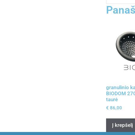
Panaš
granulinio ka
BIODOM 27C
taurė
€
86,00
Į krepšelį