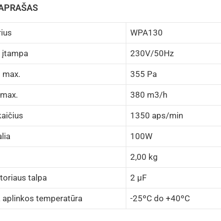
 APRAŠAS
rius
WPA130
 įtampa
230V/50Hz
s max.
355 Pa
max.
380 m3/h
aičius
1350 aps/min
lia
100W
2,00 kg
oriaus talpa
2 μF
 aplinkos temperatūra
-25ºC do +40ºC