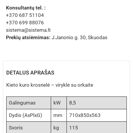
Konsultantų tel. :
+370 687 51104
+370 699 88076
sistema@sistema.lt
Prekių atsiėmimas:
J.Janonio g. 30, Skuodas
DETALUS APRAŠAS
Kieto kuro krosnelė – viryklė su orkaite
Galingumas
kW
8,5
Dydis (AxPlxG)
mm
710x850x563
Svoris
kg
115