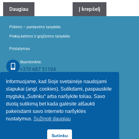
Daugiau
Į krepšelį
Pirkimo – pardavimo taisyklės
Prekių keitimo ir grąžinimo taisyklės
Pristatymas
Skambinkite:
+370 687 51104
Informuojame, kad šioje svetainėje naudojami
Rašykite:
sistema@sistema.lt
slapukai (angl. cookies). Sutikdami, paspauskite
mygtuką „Sutinku“ arba naršykite toliau. Savo
Įmonės r
ekvizitai:
duotą sutikimą bet kada galėsite atšaukti
pakeisdami savo interneto naršyklės
UAB Sistema
nustatymus.
Sužinoti daugiau
Įm. kodas.: 173821771
PVM kodas: LT738217716
J. Janonio g. 30, Skuodas, LT98113
Sutinku
a/s LT524010044700050250 (Luminor)