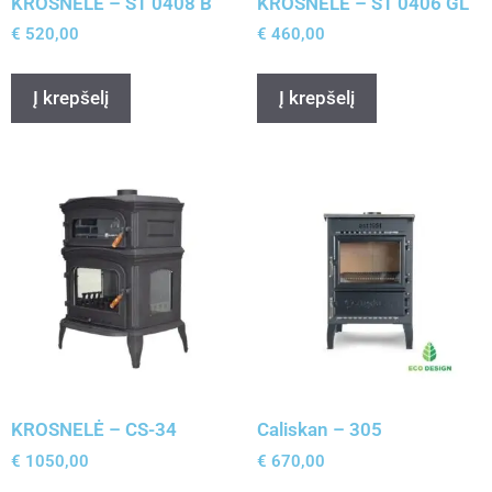
KROSNELĖ – ST 0408 B
KROSNELĖ – ST 0406 GL
€
520,00
€
460,00
Į krepšelį
Į krepšelį
KROSNELĖ – CS-34
Caliskan – 305
€
1050,00
€
670,00