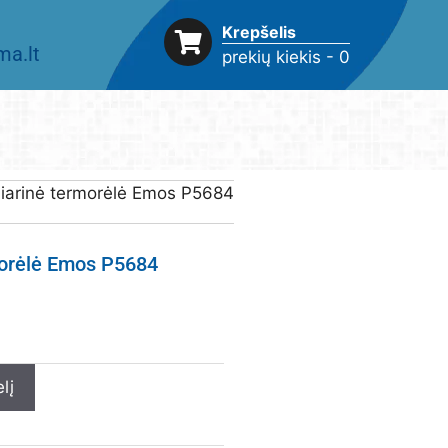
Krepšelis
a.lt
prekių kiekis - 0
liarinė termorėlė Emos P5684
morėlė Emos P5684
lį