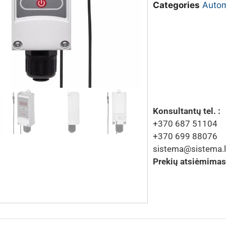
Categories
Autom
Konsultantų tel. :
+370 687 51104
+370 699 88076
sistema@sistema.l
Prekių atsiėmimas