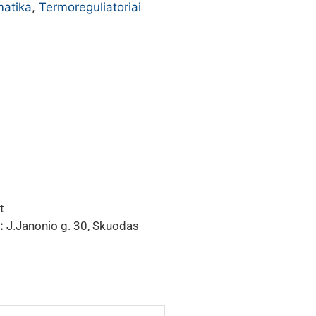
atika
,
Termoreguliatoriai
t
:
J.Janonio g. 30, Skuodas