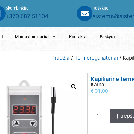
Skambinkite:
Rašykite:
+370 687 51104
sistema@sistem
ai
Montavimo darbai
Kontaktai
Paskyra
Pradžia
/
Termoreguliatoriai
/ Kapi
Kapiliarinė ter
Kaina:
€
31,00
Į krepše