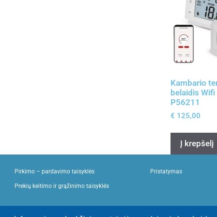
Kambario te
belaidis Wif
P56211
€
125,00
Į krepšelį
Pirkimo – pardavimo taisyklės
Pristatymas
Prekių keitimo ir grąžinimo taisyklės