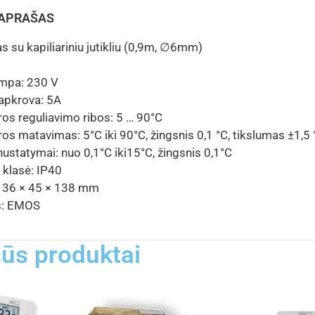
 APRAŠAS
 su kapiliariniu jutikliu (0,9m, ∅6mm)
ampa: 230 V
apkrova: 5A
os reguliavimo ribos: 5 … 90°C
s matavimas: 5°C iki 90°C, žingsnis 0,1 °C, tikslumas ±1,5 
nustatymai: nuo 0,1°C iki15°C, žingsnis 0,1°C
klasė: IP40
 36 × 45 × 138 mm
s: EMOS
ūs produktai