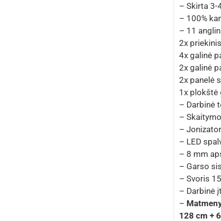
– Skirta 3
– 100% ka
– 11 anglin
2x priekin
4x galinė
2x galinė
2x panelė
1x plokšt
– Darbinė t
– Skaitym
– Jonizator
– LED spalv
– 8 mm aps
– Garso si
– Svoris 1
– Darbinė 
–
Matmenys
128 cm + 6