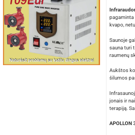
Infraraudo
pagaminta 
kvapo, netu
Saunoje gal
sauna turi 
raumenų ska
Aukštos ko
šilumos pas
Infrasaunoj
jonais ir n
terapiją. S
APOLLON 3/