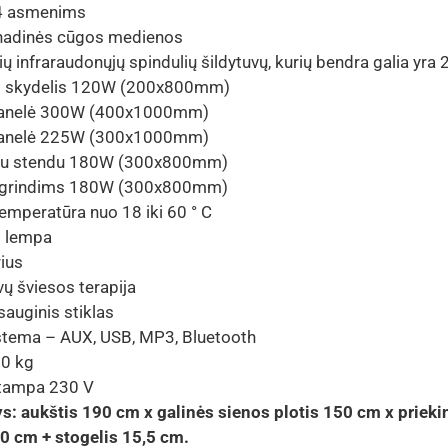
-4 asmenims
nadinės cūgos medienos
ių infraraudonųjų spindulių šildytuvų, kurių bendra galia yra
is skydelis 120W (200x800mm)
 panelė 300W (400x1000mm)
 panelė 225W (300x1000mm)
 su stendu 180W (300x800mm)
ė grindims 180W (300x800mm)
emperatūra nuo 18 iki 60 ° C
o lempa
ius
ų šviesos terapija
auginis stiklas
stema – AUX, USB, MP3, Bluetooth
50 kg
įtampa 230 V
: aukštis 190 cm x galinės sienos plotis 150 cm x prieki
0 cm + stogelis 15,5 cm.