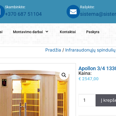
Skambinkite:
Rašykite:
+370 687 51104
sistema@sistem
ai
Montavimo darbai
Kontaktai
Paskyra
Pradžia
/
Infraraudonųjų spinduli
Apollon 3/4 133
Kaina:
€
2547,00
Į krepše