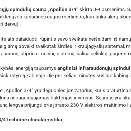
nųjų spindulių sauna „Apollon 3/4“
skirta 3-4 asmenims. Sa
iš lengvos kanadinės cūgos medienos, kuri tinka alergiški
ri dervų).
ite atsipalaiduoti, rūpintis savo sveikata neišeidami iš namų
teigiamą poveiki sveikatai: širdies ir kraujagyslių sistemai, 
usmus, stiprina imuninę sistemą, šalina celiulitą, pagerina
kybės, energiją taupantys
angliniai infraraudonųjų spindul
iskirstymą kabinoje. Jie per kelias minutes sušildo kabiną 
e „Apollon 3/4“ yra deguonies jonizatorius, kuris praturtina
aikina nepageidaujamas bakterijas ir virusus. Saunoje yra s
auną lengva prijungti prie įprasto 230 V elektros maitinimo li
4 techninė charakteristika