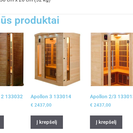
ūs produktai
 2 133032
Apollon 3 133014
Apollon 2/3 13301
€
2437,00
€
2437,00
Į krepšelį
Į krepšelį