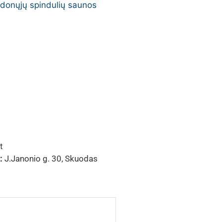
udonųjų spindulių saunos
t
:
J.Janonio g. 30, Skuodas