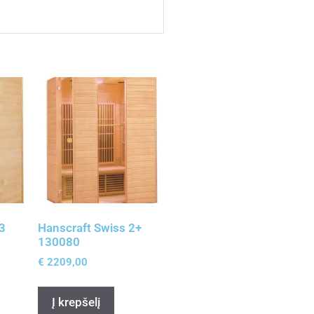
3
Hanscraft Swiss 2+
130080
€
2209,00
Į krepšelį