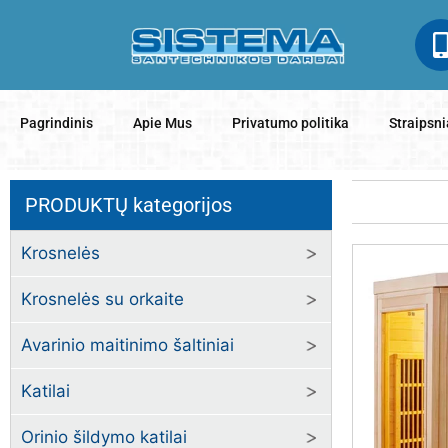
Pagrindinis
Apie Mus
Privatumo politika
Straipsni
PRODUKTŲ kategorijos
Krosnelės
Krosnelės su orkaite
Avarinio maitinimo šaltiniai
Katilai
Orinio šildymo katilai