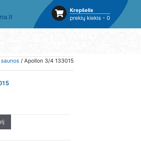
Krepšelis
a.lt
prekių kiekis - 0
ų saunos
/ Apollon 3/4 133015
015
lį