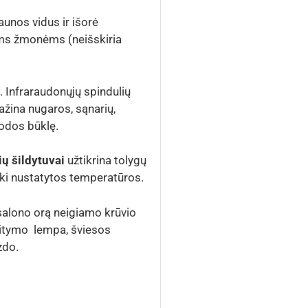
unos vidus ir išorė
ems žmonėms (neišskiria
. Infraraudonųjų spindulių
mažina nugaros, sąnarių,
 odos būklę.
ių šildytuvai
užtikrina tolygų
iki nustatytos temperatūros.
 salono orą neigiamo krūvio
kaitymo lempa, šviesos
zdo.