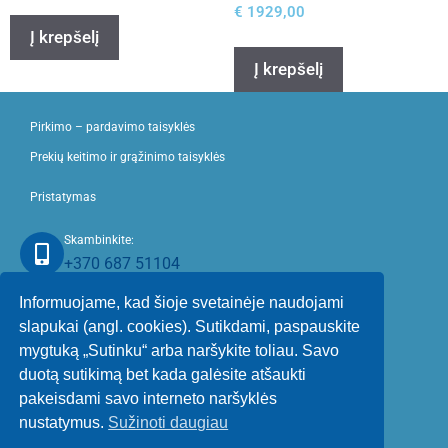
€
1929,00
Į krepšelį
Į krepšelį
Pirkimo – pardavimo taisyklės
Prekių keitimo ir grąžinimo taisyklės
Pristatymas
Skambinkite:
+370 687 51104
Informuojame, kad šioje svetainėje naudojami
Rašykite:
slapukai (angl. cookies). Sutikdami, paspauskite
sistema@sistema.lt
mygtuką „Sutinku“ arba naršykite toliau. Savo
Įmonės r
ekvizitai:
duotą sutikimą bet kada galėsite atšaukti
pakeisdami savo interneto naršyklės
UAB Sistema
nustatymus.
Sužinoti daugiau
Įm. kodas.: 173821771
PVM kodas: LT738217716