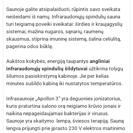
Saunoje galite atsipalaiduoti, rūpintis savo sveikata
neišeidami iš namų. Infraraudonųjų spindulių sauna
turi teigiamą poveiki sveikatai: širdies ir kraujagyslių
sistemai, mažina nugaros, sąnarių, raumenų
skausmus, stiprina imuninę sistemą, šalina celiulitą,
pagerina odos būklę.
Aukštos kokybės, energiją taupantys
angliniai
infraraudonųjų spindulių šildytuvai
užtikrina tolygų
šilumos pasiskirstymą kabinoje. Jie per kelias
minutes sušildo kabiną iki nustatytos temperatūros.
Infrasaunoje „Apollon 3“ yra deguonies jonizatorius,
kuris praturtina salono orą neigiamo krūvio jonais ir
naikina nepageidaujamas bakterijas ir virusus.
Saunoje yra skaitymo lempa, šviesos terapiją. Sauną
lengva prijungti prie įprasto 230 V elektros maitinimo