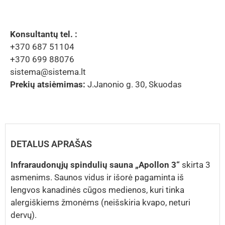
Konsultantų tel. :
+370 687 51104
+370 699 88076
sistema@sistema.lt
Prekių atsiėmimas:
J.Janonio g. 30, Skuodas
DETALUS APRAŠAS
Infraraudonųjų spindulių sauna „Apollon 3“
skirta 3
asmenims. Saunos vidus ir išorė pagaminta iš
lengvos kanadinės cūgos medienos, kuri tinka
alergiškiems žmonėms (neišskiria kvapo, neturi
dervų).