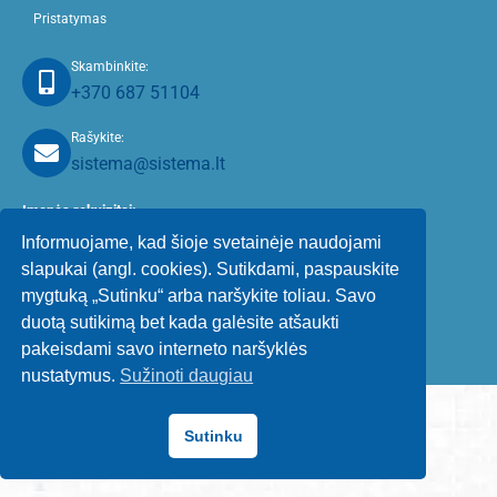
Pristatymas
Skambinkite:
+370 687 51104
Rašykite:
sistema@sistema.lt
Įmonės r
ekvizitai:
Informuojame, kad šioje svetainėje naudojami
UAB Sistema
slapukai (angl. cookies). Sutikdami, paspauskite
Įm. kodas.: 173821771
mygtuką „Sutinku“ arba naršykite toliau. Savo
PVM kodas: LT738217716
J. Janonio g. 30, Skuodas, LT98113
duotą sutikimą bet kada galėsite atšaukti
a/s LT524010044700050250 (Luminor)
pakeisdami savo interneto naršyklės
a/s LT267300010002579206 (Swedbank)
nustatymus.
Sužinoti daugiau
Sutinku