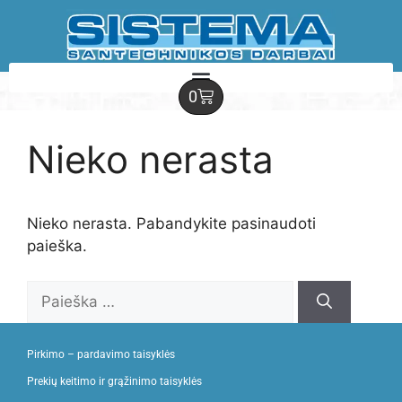
0
Nieko nerasta
Nieko nerasta. Pabandykite pasinaudoti
paieška.
Pirkimo – pardavimo taisyklės
Prekių keitimo ir grąžinimo taisyklės